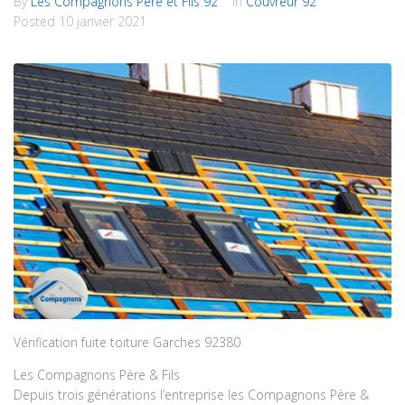
By
Les Compagnons Père et Fils 92
In
Couvreur 92
Posted
10 janvier 2021
Vérification fuite toiture Garches 92380
Les Compagnons Père & Fils
Depuis trois générations l’entreprise les Compagnons Père &