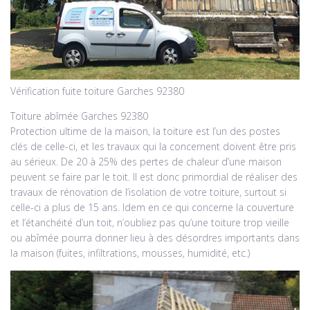
Vérification fuite toiture Garches 92380
Toiture abîmée Garches 92380
Protection ultime de la maison, la toiture est l’un des postes
clés de celle-ci, et les travaux qui la concernent doivent être pris
au sérieux. De 20 à 25% des pertes de chaleur d’une maison
peuvent se faire par le toit. Il est donc primordial de réaliser des
travaux de rénovation de l’isolation de votre toiture, surtout si
celle-ci a plus de 15 ans. Idem en ce qui concerne la couverture
et l’étanchéité d’un toit, n’oubliez pas qu’une toiture trop vieille
ou abîmée pourra donner lieu à des désordres importants dans
la maison (fuites, infiltrations, mousses, humidité, etc.)