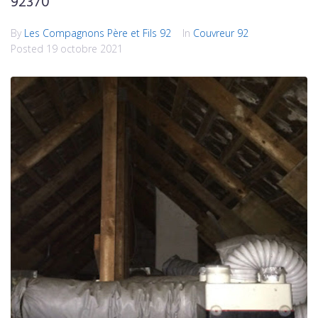
92370
By
Les Compagnons Père et Fils 92
In
Couvreur 92
Posted
19 octobre 2021