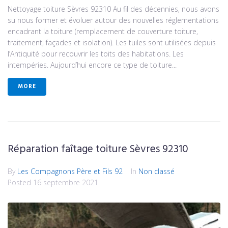
Nettoyage toiture Sèvres 92310 Au fil des décennies, nous avons
su nous former et évoluer autour des nouvelles réglementations
encadrant la toiture (remplacement de couverture toiture,
traitement, façades et isolation). Les tuiles sont utilisées depuis
l’Antiquité pour recouvrir les toits des habitations. Les
intempéries. Aujourd’hui encore ce type de toiture...
MORE
Réparation faîtage toiture Sèvres 92310
By
Les Compagnons Père et Fils 92
In
Non classé
Posted
16 septembre 2021